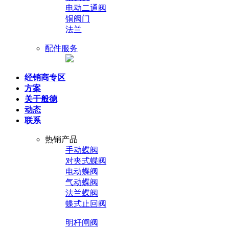
电动二通阀
铜阀门
法兰
配件服务
经销商专区
方案
关于般德
动态
联系
热销产品
手动蝶阀
对夹式蝶阀
电动蝶阀
气动蝶阀
法兰蝶阀
蝶式止回阀
明杆闸阀