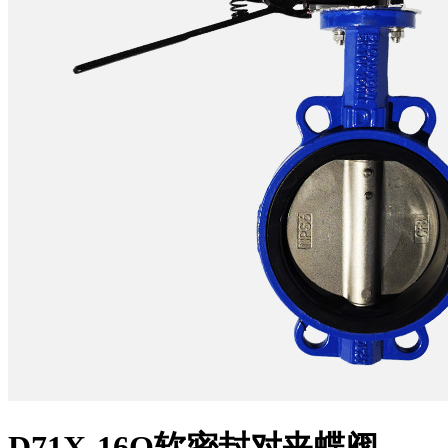
D71X-16Q软密封对夹蝶阀