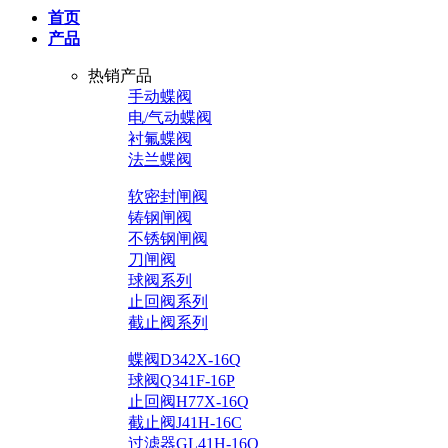
首页
产品
热销产品
手动蝶阀
电/气动蝶阀
衬氟蝶阀
法兰蝶阀
软密封闸阀
铸钢闸阀
不锈钢闸阀
刀闸阀
球阀系列
止回阀系列
截止阀系列
蝶阀D342X-16Q
球阀Q341F-16P
止回阀H77X-16Q
截止阀J41H-16C
过滤器GL41H-16Q