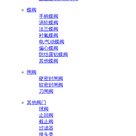
蝶阀
手柄蝶阀
涡轮蝶阀
法兰蝶阀
衬氟蝶阀
电/气动蝶阀
偏心蝶阀
防结露铝蝶阀
其他蝶阀
闸阀
硬密封闸阀
软密封闸阀
刀闸阀
其他阀门
球阀
止回阀
截止阀
过滤器
接头类