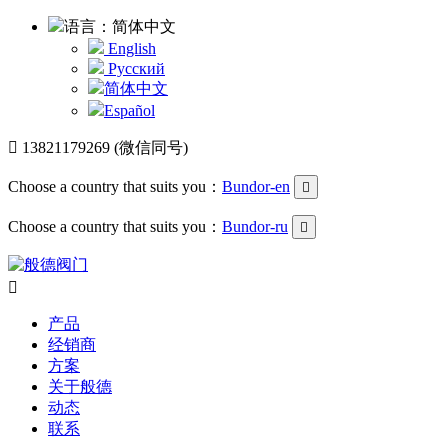
语言：简体中文
English
Русский
简体中文
Español

13821179269 (微信同号)
Choose a country that suits you：
Bundor-en

Choose a country that suits you：
Bundor-ru


产品
经销商
方案
关于般德
动态
联系