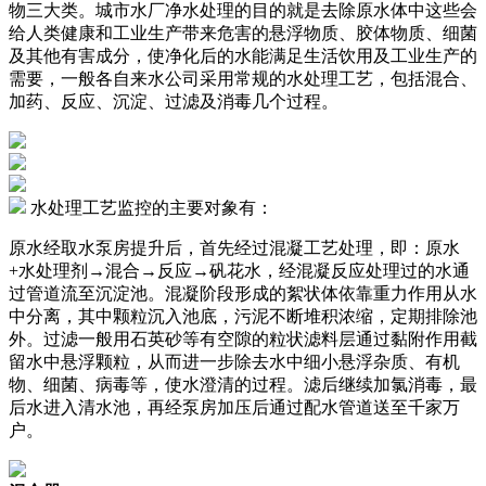
物三大类。城市水厂净水处理的目的就是去除原水体中这些会
给人类健康和工业生产带来危害的悬浮物质、胶体物质、细菌
及其他有害成分，使净化后的水能满足生活饮用及工业生产的
需要，一般各自来水公司采用常规的水处理工艺，包括混合、
加药、反应、沉淀、过滤及消毒几个过程。
水处理工艺监控的主要对象有：
原水经取水泵房提升后，首先经过混凝工艺处理，即：原水
+水处理剂→混合→反应→矾花水，经混凝反应处理过的水通
过管道流至沉淀池。混凝阶段形成的絮状体依靠重力作用从水
中分离，其中颗粒沉入池底，污泥不断堆积浓缩，定期排除池
外。过滤一般用石英砂等有空隙的粒状滤料层通过黏附作用截
留水中悬浮颗粒，从而进一步除去水中细小悬浮杂质、有机
物、细菌、病毒等，使水澄清的过程。滤后继续加氯消毒，最
后水进入清水池，再经泵房加压后通过配水管道送至千家万
户。