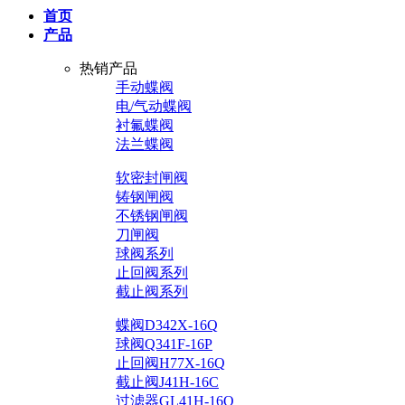
首页
产品
热销产品
手动蝶阀
电/气动蝶阀
衬氟蝶阀
法兰蝶阀
软密封闸阀
铸钢闸阀
不锈钢闸阀
刀闸阀
球阀系列
止回阀系列
截止阀系列
蝶阀D342X-16Q
球阀Q341F-16P
止回阀H77X-16Q
截止阀J41H-16C
过滤器GL41H-16Q