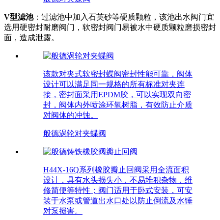
V型滤池
：过滤池中加入石英砂等硬质颗粒，该池出水阀门宜
选用硬密封耐磨阀门，软密封阀门易被水中硬质颗粒磨损密封
面，造成泄露。
该款对夹式软密封蝶阀密封性能可靠，阀体
设计可以满足同一规格的所有标准对夹连
接，密封面采用EPDM胶，可以实现双向密
封，阀体内外喷涂环氧树脂，有效防止介质
对阀体的冲蚀。
般德涡轮对夹蝶阀
H44X-16Q系列橡胶瓣止回阀采用全流面积
设计，具有水头损失小，不易堆积杂物，维
修简便等特性；阀门适用于卧式安装，可安
装于水泵或管道出水口处以防止倒流及水锤
对泵损害。