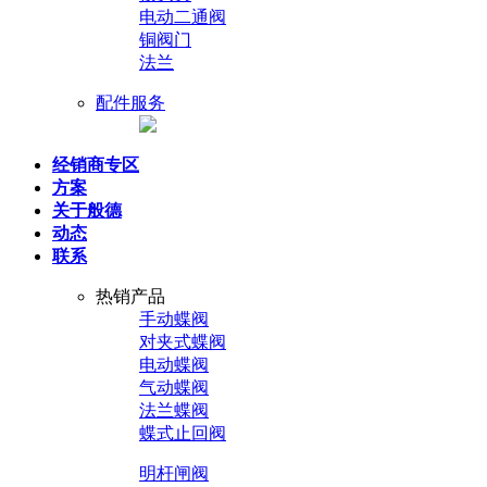
电动二通阀
铜阀门
法兰
配件服务
经销商专区
方案
关于般德
动态
联系
热销产品
手动蝶阀
对夹式蝶阀
电动蝶阀
气动蝶阀
法兰蝶阀
蝶式止回阀
明杆闸阀