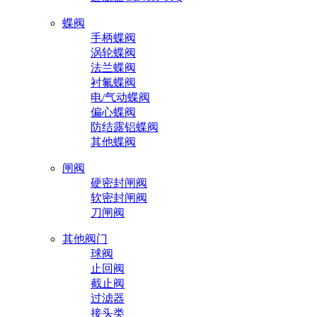
蝶阀
手柄蝶阀
涡轮蝶阀
法兰蝶阀
衬氟蝶阀
电/气动蝶阀
偏心蝶阀
防结露铝蝶阀
其他蝶阀
闸阀
硬密封闸阀
软密封闸阀
刀闸阀
其他阀门
球阀
止回阀
截止阀
过滤器
接头类