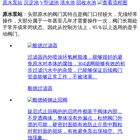
原水泵站
沉淀池
V型滤池
清水池
回收水池
查看流程图
原水泵站
：头部原水的阀门其特点是阀门口径较大，无须经常
操作，大部分属于一年甚至几年才需要操作一次，阀门长期处
于常开或常闭状态。因此从控制方法上，95％以上选用的是手
动阀门。
过滤器内外喷涂环氧树脂漆，能够很好的避
免原水对本体的腐蚀，304滤网能够有效的初
步过滤污水中的杂质，已能够保证后续阀门
管道能够正常工作，不被堵塞。
般德过滤器
旋启式止回阀的的启闭件都装于阀体内部，
不穿透阀体，整体没有外漏点，杜绝阀门外
泄的可能，硬密封面能有效防止介质中颗粒
对密封面的损坏，有效避免泵出现抽空、汽
蚀现象。