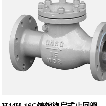
H44H-16C铸钢旋启式止回阀