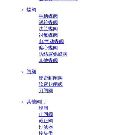
蝶阀
手柄蝶阀
涡轮蝶阀
法兰蝶阀
衬氟蝶阀
电/气动蝶阀
偏心蝶阀
防结露铝蝶阀
其他蝶阀
闸阀
硬密封闸阀
软密封闸阀
刀闸阀
其他阀门
球阀
止回阀
截止阀
过滤器
接头类