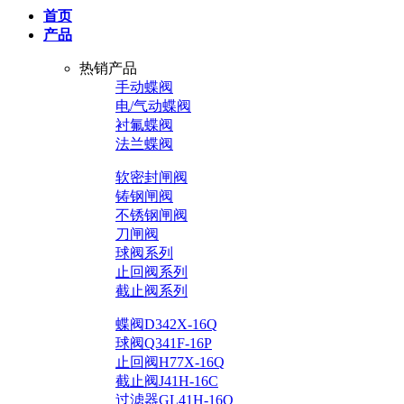
首页
产品
热销产品
手动蝶阀
电/气动蝶阀
衬氟蝶阀
法兰蝶阀
软密封闸阀
铸钢闸阀
不锈钢闸阀
刀闸阀
球阀系列
止回阀系列
截止阀系列
蝶阀D342X-16Q
球阀Q341F-16P
止回阀H77X-16Q
截止阀J41H-16C
过滤器GL41H-16Q