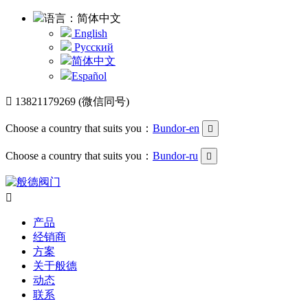
语言：简体中文
English
Русский
简体中文
Español

13821179269 (微信同号)
Choose a country that suits you：
Bundor-en

Choose a country that suits you：
Bundor-ru


产品
经销商
方案
关于般德
动态
联系