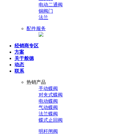
电动二通阀
铜阀门
法兰
配件服务
经销商专区
方案
关于般德
动态
联系
热销产品
手动蝶阀
对夹式蝶阀
电动蝶阀
气动蝶阀
法兰蝶阀
蝶式止回阀
明杆闸阀