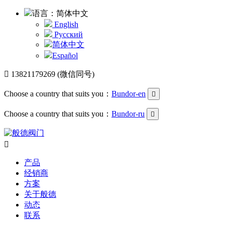
语言：简体中文
English
Русский
简体中文
Español

13821179269 (微信同号)
Choose a country that suits you：
Bundor-en

Choose a country that suits you：
Bundor-ru


产品
经销商
方案
关于般德
动态
联系