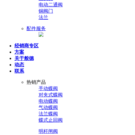
电动二通阀
铜阀门
法兰
配件服务
经销商专区
方案
关于般德
动态
联系
热销产品
手动蝶阀
对夹式蝶阀
电动蝶阀
气动蝶阀
法兰蝶阀
蝶式止回阀
明杆闸阀