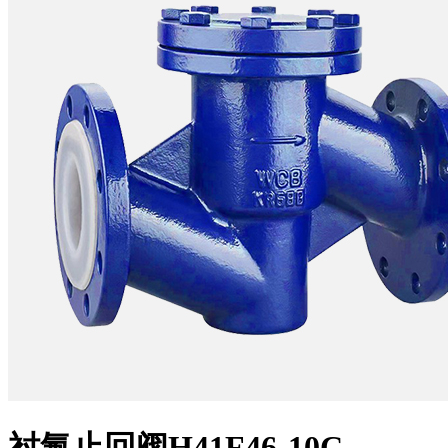
衬氟止回阀H41F46-10C