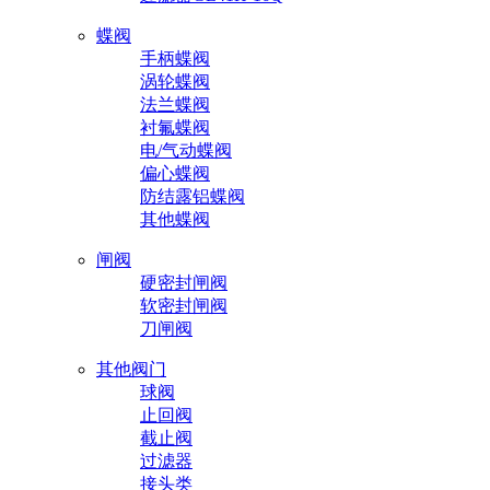
蝶阀
手柄蝶阀
涡轮蝶阀
法兰蝶阀
衬氟蝶阀
电/气动蝶阀
偏心蝶阀
防结露铝蝶阀
其他蝶阀
闸阀
硬密封闸阀
软密封闸阀
刀闸阀
其他阀门
球阀
止回阀
截止阀
过滤器
接头类