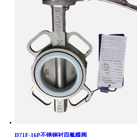
D71F-16P不锈钢衬四氟蝶阀