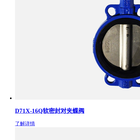
D71X-16Q软密封对夹蝶阀
了解详情