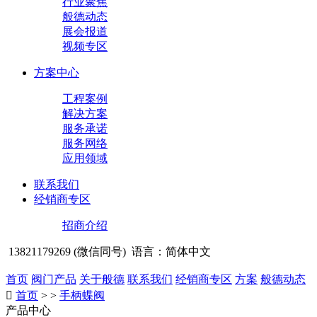
行业聚焦
般德动态
展会报道
视频专区
方案中心
工程案例
解决方案
服务承诺
服务网络
应用领域
联系我们
经销商专区
招商介绍
13821179269 (微信同号)
语言：简体中文
首页
阀门产品
关于般德
联系我们
经销商专区
方案
般德动态

首页
> >
手柄蝶阀
产品中心