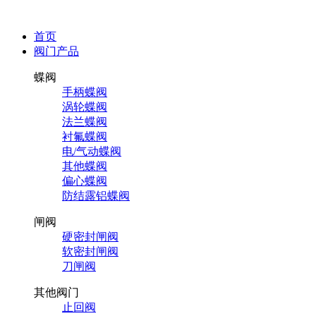
首页
阀门产品
蝶阀
手柄蝶阀
涡轮蝶阀
法兰蝶阀
衬氟蝶阀
电/气动蝶阀
其他蝶阀
偏心蝶阀
防结露铝蝶阀
闸阀
硬密封闸阀
软密封闸阀
刀闸阀
其他阀门
止回阀