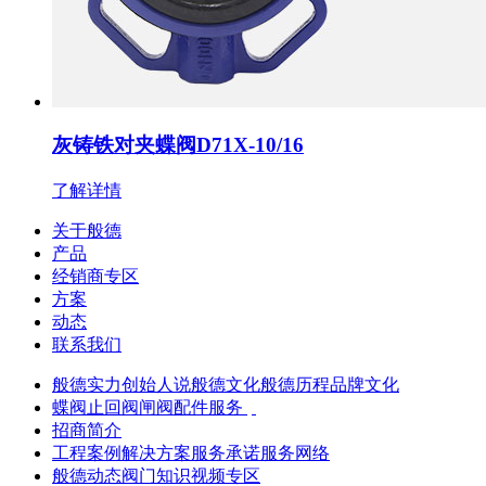
灰铸铁对夹蝶阀D71X-10/16
了解详情
关于般德
产品
经销商专区
方案
动态
联系我们
般德实力
创始人说
般德文化
般德历程
品牌文化
蝶阀
止回阀
闸阀
配件服务
招商简介
工程案例
解决方案
服务承诺
服务网络
般德动态
阀门知识
视频专区