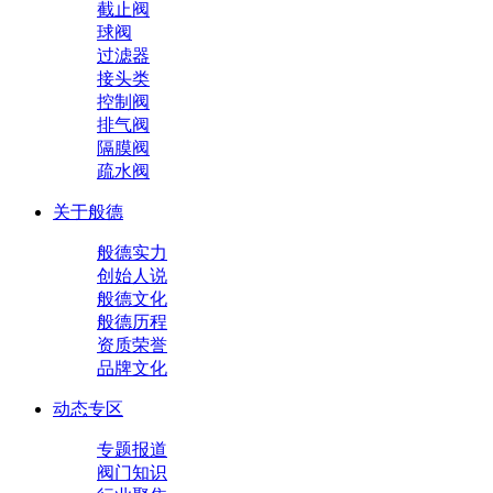
截止阀
球阀
过滤器
接头类
控制阀
排气阀
隔膜阀
疏水阀
关于般德
般德实力
创始人说
般德文化
般德历程
资质荣誉
品牌文化
动态专区
专题报道
阀门知识