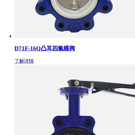
D71F-16Q凸耳四氟蝶阀
了解详情