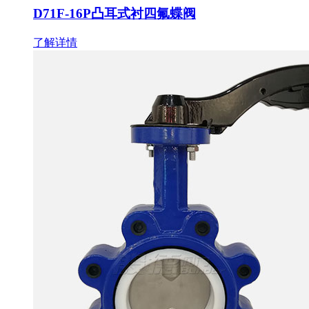
D71F-16P凸耳式衬四氟蝶阀
了解详情