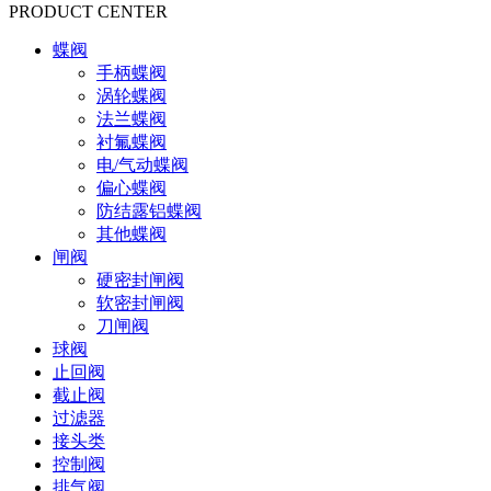
PRODUCT CENTER
蝶阀
手柄蝶阀
涡轮蝶阀
法兰蝶阀
衬氟蝶阀
电/气动蝶阀
偏心蝶阀
防结露铝蝶阀
其他蝶阀
闸阀
硬密封闸阀
软密封闸阀
刀闸阀
球阀
止回阀
截止阀
过滤器
接头类
控制阀
排气阀