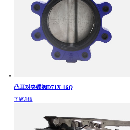
凸耳对夹蝶阀D71X-16Q
了解详情