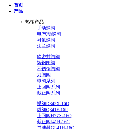
首页
产品
热销产品
手动蝶阀
电/气动蝶阀
衬氟蝶阀
法兰蝶阀
软密封闸阀
铸钢闸阀
不锈钢闸阀
刀闸阀
球阀系列
止回阀系列
截止阀系列
蝶阀D342X-16Q
球阀Q341F-16P
止回阀H77X-16Q
截止阀J41H-16C
过滤器GL41H-16Q