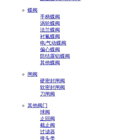
蝶阀
手柄蝶阀
涡轮蝶阀
法兰蝶阀
衬氟蝶阀
电/气动蝶阀
偏心蝶阀
防结露铝蝶阀
其他蝶阀
闸阀
硬密封闸阀
软密封闸阀
刀闸阀
其他阀门
球阀
止回阀
截止阀
过滤器
接头类