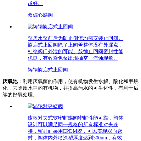
越好。
双偏心蝶阀
泵房水泵前后为防止倒流均需安装止回阀。
旋启式止回阀除了上阀盖整体没有外漏点，
杜绝阀门外泄的可能。般德止回阀密封性能
优良，有效避免泵出现抽空、汽蚀现象。
铸钢旋启式止回阀
厌氧池
：利用厌氧菌的作用，使有机物发生水解、酸化和甲烷
化，去除废水中的有机物，并提高污水的可生化性，有利于后
续的好氧处理。
该款对夹式软密封蝶阀密封性能可靠，阀体
设计可以满足同一规格的所有标准对夹连
接，密封面采用EPDM胶，可以实现双向密
封，阀体内外喷涂塑厚度达到300um，有效