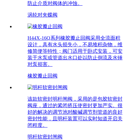
防止介质对阀体的冲蚀。
涡轮对夹蝶阀
H44X-16Q系列橡胶瓣止回阀采用全流面积
设计，具有水头损失小，不易堆积杂物，维
修简便等特性；阀门适用于卧式安装，可安
装于水泵或管道出水口处以防止倒流及水锤
对泵损害。
橡胶瓣止回阀
该款软密封明杆闸阀，采用的是包胶软密封
阀座，通过的紧闭挤压使密封更加严实。很
好的解决的调节池对酸碱调节剂管道的良好
密封性能，且明杆装置可以实时知道开启关
闭程度。
明杆软密封闸阀