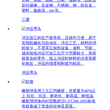
水标、美标、德标、日标、俄标等。以材质
划分碳钢，合金钢，不锈钢，铜，铝合金，
塑料，氩硌沥，ppc等。
三通
冲压加工的生产效率高，且操作方便，易于
实现机械化与自动化；冲压工艺，材料的消
耗较少，不需其它加热设备，省料，节能，
成本较低冲压可加工出尺寸范围较大，形状
较复杂的零件，加上冲压时材料的冷变形硬
化效应，冲压的强度和刚度均较高。
冲压弯头
橡胶球采用三元乙丙橡胶，含胶量为40%以
上,抗拉、抗压、耐老化、耐高温、耐低温,
橡胶球球体内衬层数超过CJ/T208-2005标准,
有效衰减了管道的拉伸及震荡。