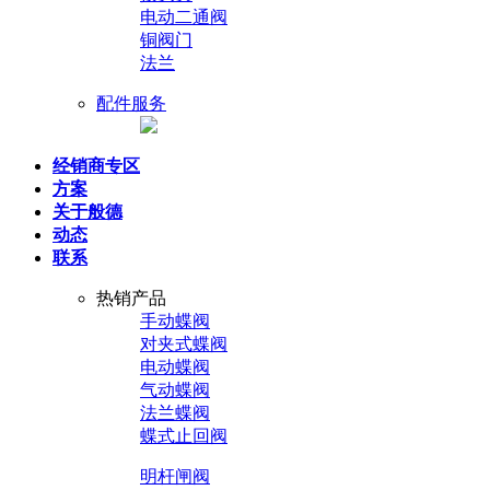
电动二通阀
铜阀门
法兰
配件服务
经销商专区
方案
关于般德
动态
联系
热销产品
手动蝶阀
对夹式蝶阀
电动蝶阀
气动蝶阀
法兰蝶阀
蝶式止回阀
明杆闸阀