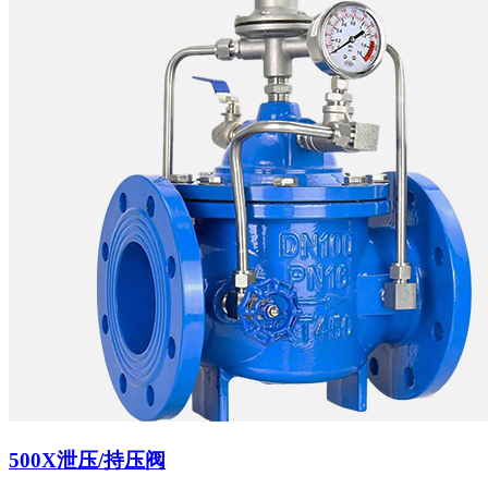
500X泄压/持压阀