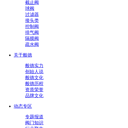
截止阀
球阀
过滤器
接头类
控制阀
排气阀
隔膜阀
疏水阀
关于般德
般德实力
创始人说
般德文化
般德历程
资质荣誉
品牌文化
动态专区
专题报道
阀门知识