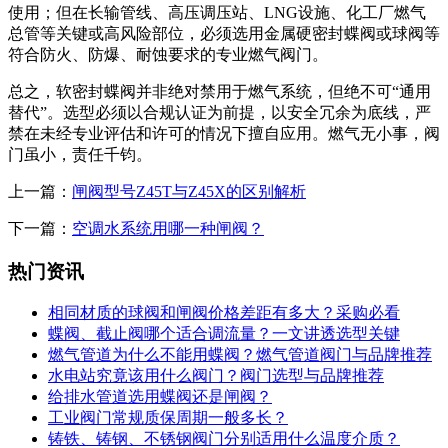
使用；但在长输管线、高压调压站、LNG设施、化工厂燃气
总管等关键或高风险部位，必须选用金属硬密封蝶阀或球阀等
符合防火、防爆、耐蚀要求的专业燃气阀门。
总之，软密封蝶阀并非绝对禁用于燃气系统，但绝不可“通用
替代”。选型必须以合规认证为前提，以安全冗余为底线，严
禁在未经专业评估和许可的情况下擅自应用。燃气无小事，阀
门虽小，责任千钧。
上一篇：
闸阀型号Z45T与Z45X的区别解析
下一篇：
空调水系统用哪一种闸阀？
热门资讯
相同材质的球阀和闸阀价格差距有多大？采购必看
蝶阀、截止阀哪个适合调流量？一文讲透选型关键
燃气管道为什么不能用蝶阀？燃气管道阀门与品牌推荐
水电站究竟该用什么阀门？阀门选型与品牌推荐
给排水管道选用蝶阀还是闸阀？
工业阀门常规质保周期一般多长？
铸铁、铸钢、不锈钢阀门分别适用什么温度介质？