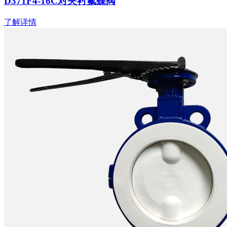
D371F4-16C对夹衬氟蝶阀
了解详情