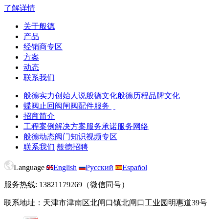
了解详情
关于般德
产品
经销商专区
方案
动态
联系我们
般德实力
创始人说
般德文化
般德历程
品牌文化
蝶阀
止回阀
闸阀
配件服务
招商简介
工程案例
解决方案
服务承诺
服务网络
般德动态
阀门知识
视频专区
联系我们
般德招聘
Language
English
Русский
Español
服务热线: 13821179269（微信同号）
联系地址：天津市津南区北闸口镇北闸口工业园明惠道39号