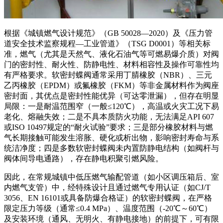
根据《城镇燃气设计规范》（GB 50028—2020）及《压力管
道安全技术监察规程—工业管道》（TSG D0001）等相关标
准，燃气（尤其是天然气、液化石油气等可燃易爆介质）对阀
门的密封性、耐火性、防静电性、材料相容性及操作可靠性均
有严格要求。软密封蝶阀通常采用丁腈橡胶（NBR）、三元
乙丙橡胶（EPDM）或氟橡胶（FKM）等非金属材料作为阀座
密封面，其优点是密封性能优异（可达零泄漏），但存在明显
局限：一是耐温范围窄（一般≤120℃），高温或火灾工况下易
老化、熔融失效；二是不具本质防火功能，无法满足API 607
或ISO 10497规定的“耐火试验”要求；三是部分橡胶材料与燃
气长期接触可能发生溶胀、硬化或析出物，影响密封寿命与系
统洁净度；四是多数软密封蝶阀未内置防静电结构（如阀杆与
阀体间导电通路），存在静电积聚引燃风险。
因此，在常规城镇中低压燃气输配管道（如小区调压箱后、室
内燃气支管）中，经特殊设计且通过燃气专用认证（如CJ/T
3056、EN 16101或具备防爆合格证）的软密封蝶阀，在严格
限定压力等级（通常≤0.4 MPa）、温度范围（-20℃～60℃）
及安装环境（通风、无明火、有静电接地）的前提下，可有限