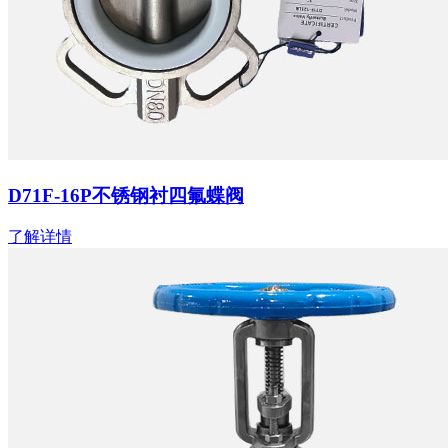
D71F-16P不锈钢衬四氟蝶阀
了解详情