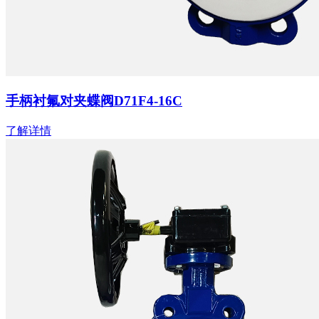
手柄衬氟对夹蝶阀D71F4-16C
了解详情