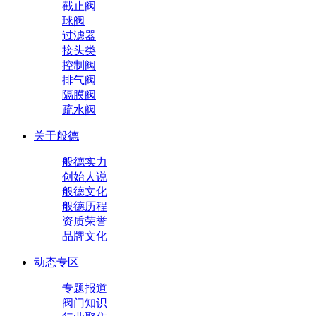
截止阀
球阀
过滤器
接头类
控制阀
排气阀
隔膜阀
疏水阀
关于般德
般德实力
创始人说
般德文化
般德历程
资质荣誉
品牌文化
动态专区
专题报道
阀门知识