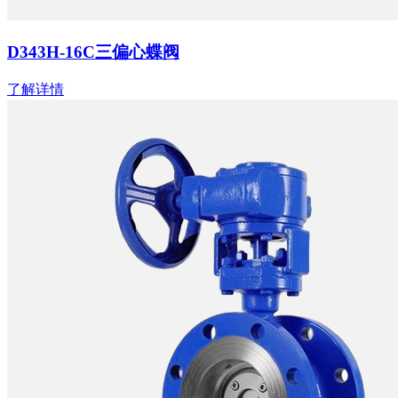
D343H-16C三偏心蝶阀
了解详情