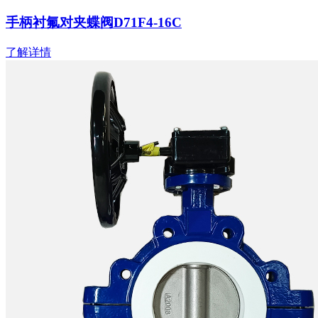
手柄衬氟对夹蝶阀D71F4-16C
了解详情