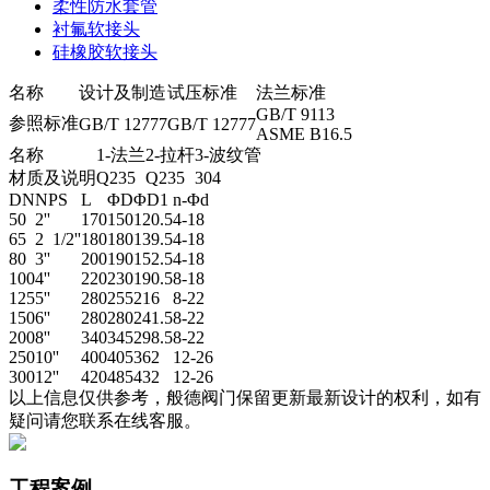
柔性防水套管
衬氟软接头
硅橡胶软接头
名称
设计及制造
试压标准
法兰标准
GB/T 9113
参照标准
GB/T 12777
GB/T 12777
ASME B16.5
名称
1-法兰
2-拉杆
3-波纹管
材质及说明
Q235
Q235
304
DN
NPS
L
ΦD
ΦD1
n-Φd
50
2''
170
150
120.5
4-18
65
2 1/2''
180
180
139.5
4-18
80
3''
200
190
152.5
4-18
100
4''
220
230
190.5
8-18
125
5''
280
255
216
8-22
150
6''
280
280
241.5
8-22
200
8''
340
345
298.5
8-22
250
10''
400
405
362
12-26
300
12''
420
485
432
12-26
以上信息仅供参考，般德阀门保留更新最新设计的权利，如有
疑问请您联系在线客服。
工程案例