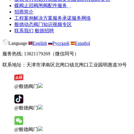
蝶阀
止回阀
闸阀
配件服务
招商简介
工程案例
解决方案
服务承诺
服务网络
般德动态
阀门知识
视频专区
联系我们
般德招聘
Language
English
Русский
Español
服务热线: 13821179269（微信同号）
联系地址：天津市津南区北闸口镇北闸口工业园明惠道39号
@般德阀门
@般德阀门
@般德阀门