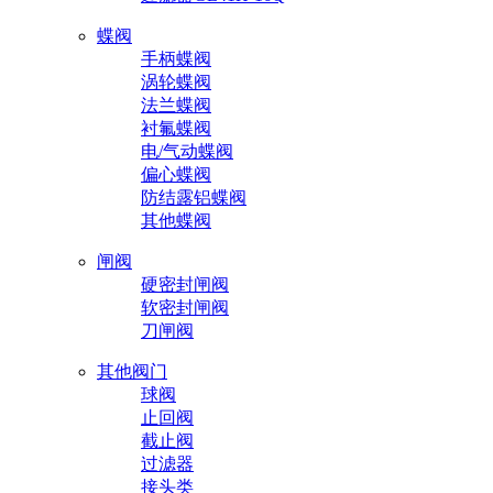
蝶阀
手柄蝶阀
涡轮蝶阀
法兰蝶阀
衬氟蝶阀
电/气动蝶阀
偏心蝶阀
防结露铝蝶阀
其他蝶阀
闸阀
硬密封闸阀
软密封闸阀
刀闸阀
其他阀门
球阀
止回阀
截止阀
过滤器
接头类