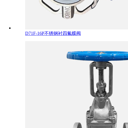
D71F-16P不锈钢衬四氟蝶阀