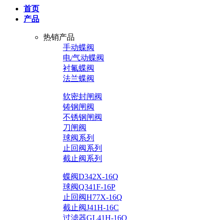
首页
产品
热销产品
手动蝶阀
电/气动蝶阀
衬氟蝶阀
法兰蝶阀
软密封闸阀
铸钢闸阀
不锈钢闸阀
刀闸阀
球阀系列
止回阀系列
截止阀系列
蝶阀D342X-16Q
球阀Q341F-16P
止回阀H77X-16Q
截止阀J41H-16C
过滤器GL41H-16Q