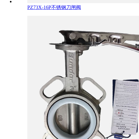
PZ73X-16P不锈钢刀闸阀