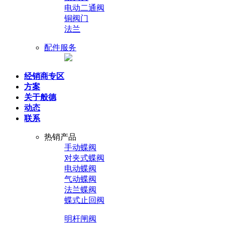
电动二通阀
铜阀门
法兰
配件服务
经销商专区
方案
关于般德
动态
联系
热销产品
手动蝶阀
对夹式蝶阀
电动蝶阀
气动蝶阀
法兰蝶阀
蝶式止回阀
明杆闸阀