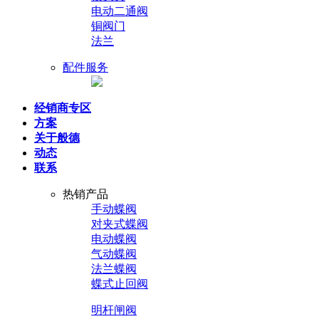
电动二通阀
铜阀门
法兰
配件服务
经销商专区
方案
关于般德
动态
联系
热销产品
手动蝶阀
对夹式蝶阀
电动蝶阀
气动蝶阀
法兰蝶阀
蝶式止回阀
明杆闸阀