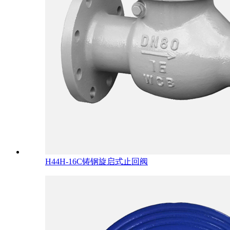
H44H-16C铸钢旋启式止回阀