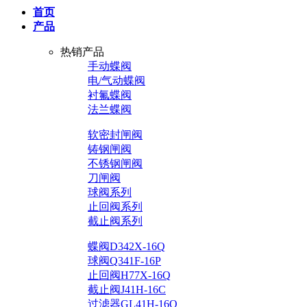
首页
产品
热销产品
手动蝶阀
电/气动蝶阀
衬氟蝶阀
法兰蝶阀
软密封闸阀
铸钢闸阀
不锈钢闸阀
刀闸阀
球阀系列
止回阀系列
截止阀系列
蝶阀D342X-16Q
球阀Q341F-16P
止回阀H77X-16Q
截止阀J41H-16C
过滤器GL41H-16Q