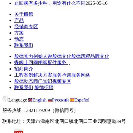
止回阀有多少种，用途有什么不同
2025-05-16
关于般德
产品
经销商专区
方案
动态
联系我们
般德实力
创始人说
般德文化
般德历程
品牌文化
蝶阀
止回阀
闸阀
配件服务
招商简介
工程案例
解决方案
服务承诺
服务网络
般德动态
阀门知识
视频专区
联系我们
般德招聘
Language
English
Русский
Español
服务热线: 13821179269（微信同号）
联系地址：天津市津南区北闸口镇北闸口工业园明惠道39号