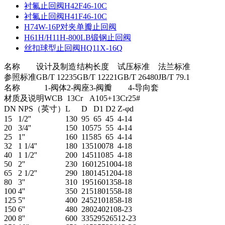
衬氟止回阀H42F46-10C
衬氟止回阀H41F46-10C
H74W-16P对夹单瓣止回阀
H61H/H11H-800LB锻钢止回阀
丝扣球型止回阀HQ11X-16Q
名称
设计及制造
结构长度
试压标准
法兰标准
参照标准
GB/T 12235
GB/T 12221
GB/T 26480
JB/T 79.1
名称
1-阀体
2-阀座
3-阀瓣
4-导向套
材质及说明
WCB
13Cr
A105+13Cr
25#
DN
NPS（英寸）
L
D
D1
D2
Z-φd
15
1/2''
130
95
65
45
4-14
20
3/4''
150
105
75
55
4-14
25
1''
160
115
85
65
4-14
32
1 1/4''
180
135
100
78
4-18
40
1 1/2''
200
145
110
85
4-18
50
2''
230
160
125
100
4-18
65
2 1/2''
290
180
145
120
4-18
80
3''
310
195
160
135
8-18
100
4''
350
215
180
155
8-18
125
5''
400
245
210
185
8-18
150
6''
480
280
240
210
8-23
200
8''
600
335
295
265
12-23