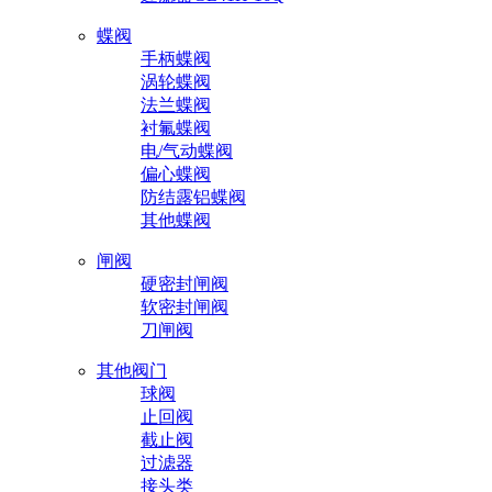
蝶阀
手柄蝶阀
涡轮蝶阀
法兰蝶阀
衬氟蝶阀
电/气动蝶阀
偏心蝶阀
防结露铝蝶阀
其他蝶阀
闸阀
硬密封闸阀
软密封闸阀
刀闸阀
其他阀门
球阀
止回阀
截止阀
过滤器
接头类