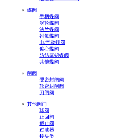
蝶阀
手柄蝶阀
涡轮蝶阀
法兰蝶阀
衬氟蝶阀
电/气动蝶阀
偏心蝶阀
防结露铝蝶阀
其他蝶阀
闸阀
硬密封闸阀
软密封闸阀
刀闸阀
其他阀门
球阀
止回阀
截止阀
过滤器
接头类