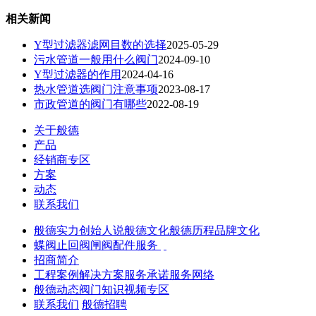
相关新闻
Y型过滤器滤网目数的选择
2025-05-29
污水管道一般用什么阀门
2024-09-10
Y型过滤器的作用
2024-04-16
热水管道选阀门注意事项
2023-08-17
市政管道的阀门有哪些
2022-08-19
关于般德
产品
经销商专区
方案
动态
联系我们
般德实力
创始人说
般德文化
般德历程
品牌文化
蝶阀
止回阀
闸阀
配件服务
招商简介
工程案例
解决方案
服务承诺
服务网络
般德动态
阀门知识
视频专区
联系我们
般德招聘