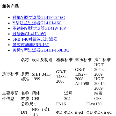
相关产品
衬氟Y型过滤器GL41F46-16C
Y型法兰过滤器GL41H-16C
不锈钢Y型过滤器GL41W-16P
过滤器GL41H-16Q
SRB-F46衬氟篮式过滤器
篮式过滤器SRB-16C
美标Y型过滤器GL41H-150LBQ
名称
设计及制造
检验标准
试压标准
法兰标准
HG/T
GB/T
20592-
GB/T
执行标准
参照
SH/T 3411-
13927-
2009
14382-
1999
2008
HG/T
标准
2008
API 598
20615-
2009
主要零部
名称
阀体
滤网
端盖
件信息
材质
CF8
304
CF8
公称尺寸
PN16
Class150
NPS（英
L
DN
ΦD
ΦDk
n-φd
ΦD
ΦDk
n-φd
寸）