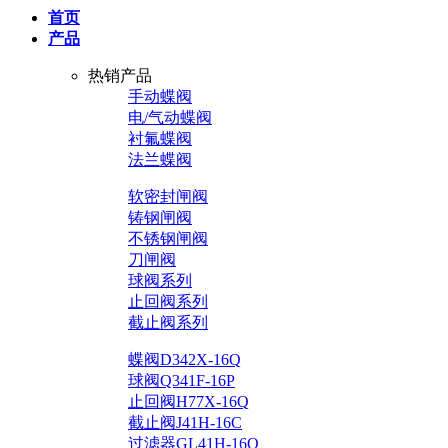
首页
产品
热销产品
手动蝶阀
电/气动蝶阀
衬氟蝶阀
法兰蝶阀
软密封闸阀
铸钢闸阀
不锈钢闸阀
刀闸阀
球阀系列
止回阀系列
截止阀系列
蝶阀D342X-16Q
球阀Q341F-16P
止回阀H77X-16Q
截止阀J41H-16C
过滤器GL41H-16Q