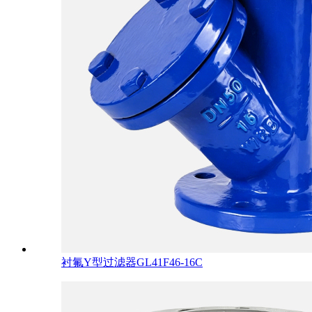
衬氟Y型过滤器GL41F46-16C