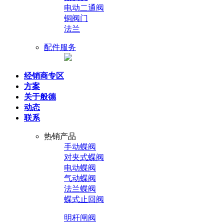
电动二通阀
铜阀门
法兰
配件服务
经销商专区
方案
关于般德
动态
联系
热销产品
手动蝶阀
对夹式蝶阀
电动蝶阀
气动蝶阀
法兰蝶阀
蝶式止回阀
明杆闸阀