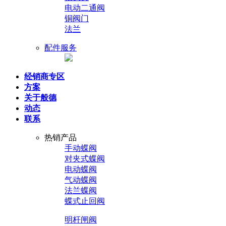
电动二通阀
铜阀门
法兰
配件服务
经销商专区
方案
关于般德
动态
联系
热销产品
手动蝶阀
对夹式蝶阀
电动蝶阀
气动蝶阀
法兰蝶阀
蝶式止回阀
明杆闸阀