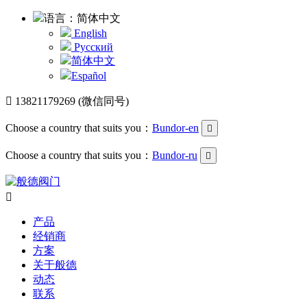
语言：简体中文
English
Русский
简体中文
Español

13821179269 (微信同号)
Choose a country that suits you：
Bundor-en

Choose a country that suits you：
Bundor-ru


产品
经销商
方案
关于般德
动态
联系