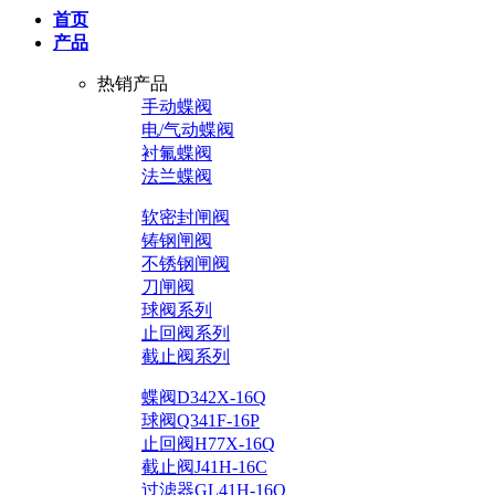
首页
产品
热销产品
手动蝶阀
电/气动蝶阀
衬氟蝶阀
法兰蝶阀
软密封闸阀
铸钢闸阀
不锈钢闸阀
刀闸阀
球阀系列
止回阀系列
截止阀系列
蝶阀D342X-16Q
球阀Q341F-16P
止回阀H77X-16Q
截止阀J41H-16C
过滤器GL41H-16Q