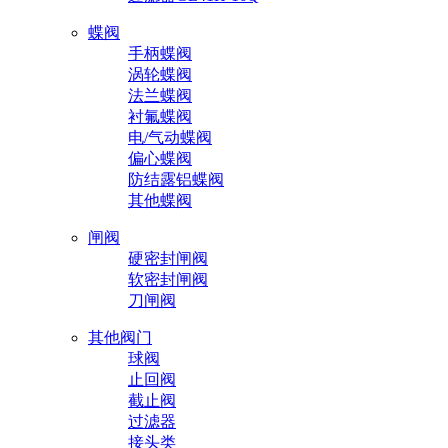
蝶阀
手柄蝶阀
涡轮蝶阀
法兰蝶阀
衬氟蝶阀
电/气动蝶阀
偏心蝶阀
防结露铝蝶阀
其他蝶阀
闸阀
硬密封闸阀
软密封闸阀
刀闸阀
其他阀门
球阀
止回阀
截止阀
过滤器
接头类