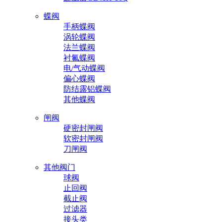
蝶阀
手柄蝶阀
涡轮蝶阀
法兰蝶阀
衬氟蝶阀
电/气动蝶阀
偏心蝶阀
防结露铝蝶阀
其他蝶阀
闸阀
硬密封闸阀
软密封闸阀
刀闸阀
其他阀门
球阀
止回阀
截止阀
过滤器
接头类