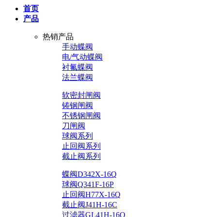
首页
产品
热销产品
手动蝶阀
电/气动蝶阀
衬氟蝶阀
法兰蝶阀
软密封闸阀
铸钢闸阀
不锈钢闸阀
刀闸阀
球阀系列
止回阀系列
截止阀系列
蝶阀D342X-16Q
球阀Q341F-16P
止回阀H77X-16Q
截止阀J41H-16C
过滤器GL41H-16Q