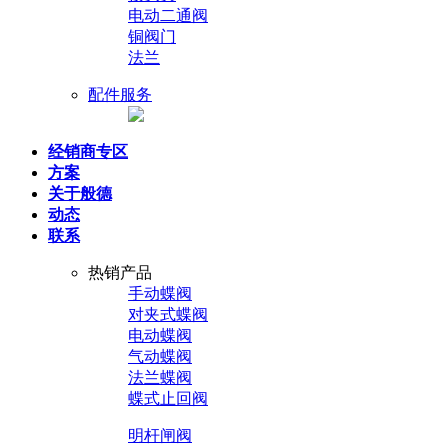
电动二通阀
铜阀门
法兰
配件服务
经销商专区
方案
关于般德
动态
联系
热销产品
手动蝶阀
对夹式蝶阀
电动蝶阀
气动蝶阀
法兰蝶阀
蝶式止回阀
明杆闸阀