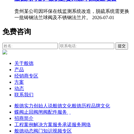
贵州某公司因环保在线监测系统改造，脱硫系统需更换
一批铸钢法兰球阀及不锈钢法兰片。
2026-07-01
免费咨询
关于般德
产品
经销商专区
方案
动态
联系我们
般德实力
创始人说
般德文化
般德历程
品牌文化
蝶阀
止回阀
闸阀
配件服务
招商简介
工程案例
解决方案
服务承诺
服务网络
般德动态
阀门知识
视频专区