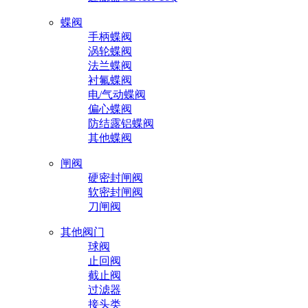
蝶阀
手柄蝶阀
涡轮蝶阀
法兰蝶阀
衬氟蝶阀
电/气动蝶阀
偏心蝶阀
防结露铝蝶阀
其他蝶阀
闸阀
硬密封闸阀
软密封闸阀
刀闸阀
其他阀门
球阀
止回阀
截止阀
过滤器
接头类