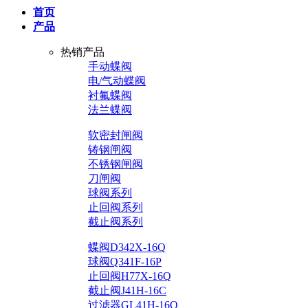
首页
产品
热销产品
手动蝶阀
电/气动蝶阀
衬氟蝶阀
法兰蝶阀
软密封闸阀
铸钢闸阀
不锈钢闸阀
刀闸阀
球阀系列
止回阀系列
截止阀系列
蝶阀D342X-16Q
球阀Q341F-16P
止回阀H77X-16Q
截止阀J41H-16C
过滤器GL41H-16Q