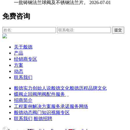
一批铸钢法兰球阀及不锈钢法兰片。
2026-07-01
免费咨询
关于般德
产品
经销商专区
方案
动态
联系我们
般德实力
创始人说
般德文化
般德历程
品牌文化
蝶阀
止回阀
闸阀
配件服务
招商简介
工程案例
解决方案
服务承诺
服务网络
般德动态
阀门知识
视频专区
联系我们
般德招聘