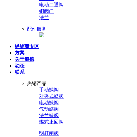
电动二通阀
铜阀门
法兰
配件服务
经销商专区
方案
关于般德
动态
联系
热销产品
手动蝶阀
对夹式蝶阀
电动蝶阀
气动蝶阀
法兰蝶阀
蝶式止回阀
明杆闸阀