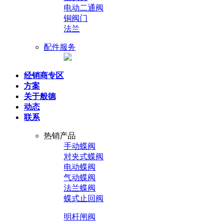
电动二通阀
铜阀门
法兰
配件服务
经销商专区
方案
关于般德
动态
联系
热销产品
手动蝶阀
对夹式蝶阀
电动蝶阀
气动蝶阀
法兰蝶阀
蝶式止回阀
明杆闸阀