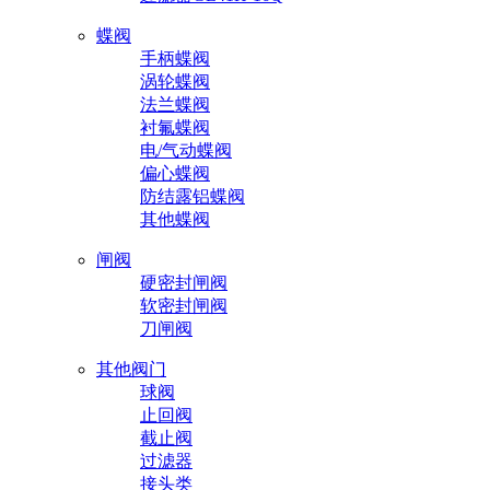
蝶阀
手柄蝶阀
涡轮蝶阀
法兰蝶阀
衬氟蝶阀
电/气动蝶阀
偏心蝶阀
防结露铝蝶阀
其他蝶阀
闸阀
硬密封闸阀
软密封闸阀
刀闸阀
其他阀门
球阀
止回阀
截止阀
过滤器
接头类