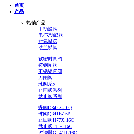
首页
产品
热销产品
手动蝶阀
电/气动蝶阀
衬氟蝶阀
法兰蝶阀
软密封闸阀
铸钢闸阀
不锈钢闸阀
刀闸阀
球阀系列
止回阀系列
截止阀系列
蝶阀D342X-16Q
球阀Q341F-16P
止回阀H77X-16Q
截止阀J41H-16C
过滤器GL41H-16Q