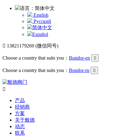
语言：简体中文
English
Русский
简体中文
Español

13821179269 (微信同号)
Choose a country that suits you：
Bundor-en

Choose a country that suits you：
Bundor-ru


产品
经销商
方案
关于般德
动态
联系