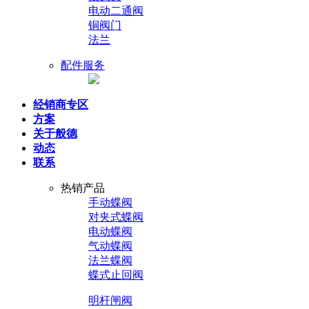
电动二通阀
铜阀门
法兰
配件服务
经销商专区
方案
关于般德
动态
联系
热销产品
手动蝶阀
对夹式蝶阀
电动蝶阀
气动蝶阀
法兰蝶阀
蝶式止回阀
明杆闸阀