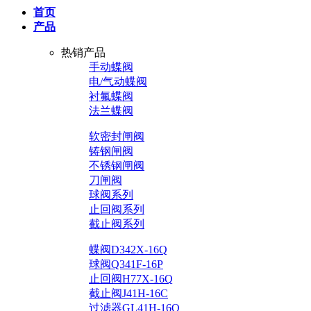
首页
产品
热销产品
手动蝶阀
电/气动蝶阀
衬氟蝶阀
法兰蝶阀
软密封闸阀
铸钢闸阀
不锈钢闸阀
刀闸阀
球阀系列
止回阀系列
截止阀系列
蝶阀D342X-16Q
球阀Q341F-16P
止回阀H77X-16Q
截止阀J41H-16C
过滤器GL41H-16Q