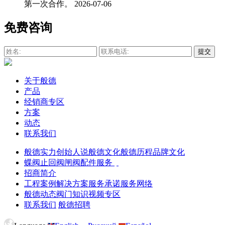
第一次合作。
2026-07-06
免费咨询
关于般德
产品
经销商专区
方案
动态
联系我们
般德实力
创始人说
般德文化
般德历程
品牌文化
蝶阀
止回阀
闸阀
配件服务
招商简介
工程案例
解决方案
服务承诺
服务网络
般德动态
阀门知识
视频专区
联系我们
般德招聘