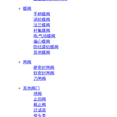
蝶阀
手柄蝶阀
涡轮蝶阀
法兰蝶阀
衬氟蝶阀
电/气动蝶阀
偏心蝶阀
防结露铝蝶阀
其他蝶阀
闸阀
硬密封闸阀
软密封闸阀
刀闸阀
其他阀门
球阀
止回阀
截止阀
过滤器
接头类