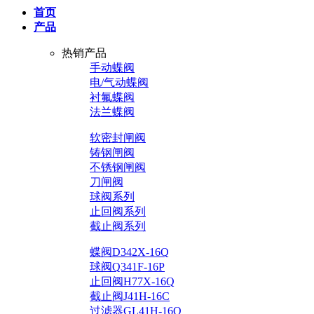
首页
产品
热销产品
手动蝶阀
电/气动蝶阀
衬氟蝶阀
法兰蝶阀
软密封闸阀
铸钢闸阀
不锈钢闸阀
刀闸阀
球阀系列
止回阀系列
截止阀系列
蝶阀D342X-16Q
球阀Q341F-16P
止回阀H77X-16Q
截止阀J41H-16C
过滤器GL41H-16Q