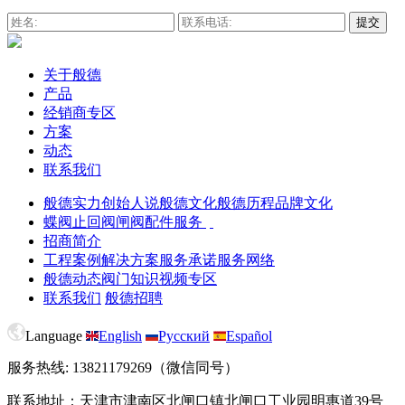
关于般德
产品
经销商专区
方案
动态
联系我们
般德实力
创始人说
般德文化
般德历程
品牌文化
蝶阀
止回阀
闸阀
配件服务
招商简介
工程案例
解决方案
服务承诺
服务网络
般德动态
阀门知识
视频专区
联系我们
般德招聘
Language
English
Русский
Español
服务热线: 13821179269（微信同号）
联系地址：天津市津南区北闸口镇北闸口工业园明惠道39号