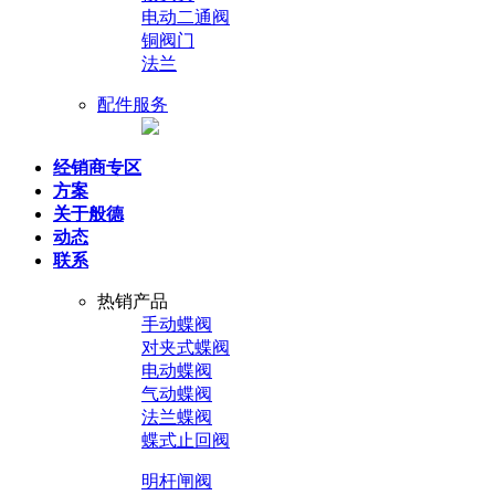
电动二通阀
铜阀门
法兰
配件服务
经销商专区
方案
关于般德
动态
联系
热销产品
手动蝶阀
对夹式蝶阀
电动蝶阀
气动蝶阀
法兰蝶阀
蝶式止回阀
明杆闸阀