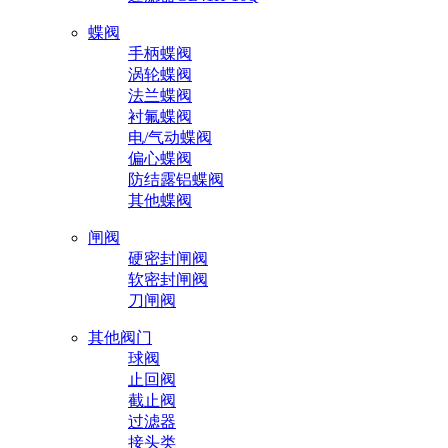
蝶阀
手柄蝶阀
涡轮蝶阀
法兰蝶阀
衬氟蝶阀
电/气动蝶阀
偏心蝶阀
防结露铝蝶阀
其他蝶阀
闸阀
硬密封闸阀
软密封闸阀
刀闸阀
其他阀门
球阀
止回阀
截止阀
过滤器
接头类