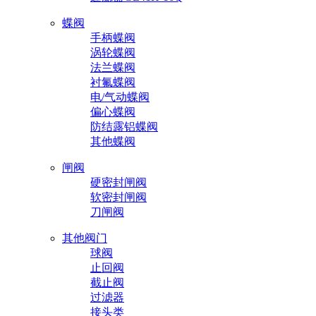
蝶阀
手柄蝶阀
涡轮蝶阀
法兰蝶阀
衬氟蝶阀
电/气动蝶阀
偏心蝶阀
防结露铝蝶阀
其他蝶阀
闸阀
硬密封闸阀
软密封闸阀
刀闸阀
其他阀门
球阀
止回阀
截止阀
过滤器
接头类