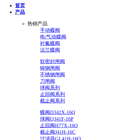
首页
产品
热销产品
手动蝶阀
电/气动蝶阀
衬氟蝶阀
法兰蝶阀
软密封闸阀
铸钢闸阀
不锈钢闸阀
刀闸阀
球阀系列
止回阀系列
截止阀系列
蝶阀D342X-16Q
球阀Q341F-16P
止回阀H77X-16Q
截止阀J41H-16C
过滤器GL41H-16Q