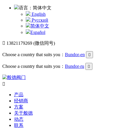
语言：简体中文
English
Русский
简体中文
Español

13821179269 (微信同号)
Choose a country that suits you：
Bundor-en

Choose a country that suits you：
Bundor-ru


产品
经销商
方案
关于般德
动态
联系