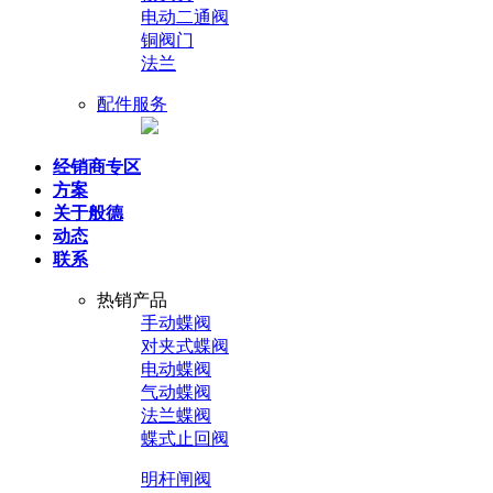
电动二通阀
铜阀门
法兰
配件服务
经销商专区
方案
关于般德
动态
联系
热销产品
手动蝶阀
对夹式蝶阀
电动蝶阀
气动蝶阀
法兰蝶阀
蝶式止回阀
明杆闸阀