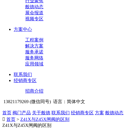
行业聚焦
般德动态
展会报道
视频专区
方案中心
工程案例
解决方案
服务承诺
服务网络
应用领域
联系我们
经销商专区
招商介绍
13821179269 (微信同号)
语言：简体中文
首页
阀门产品
关于般德
联系我们
经销商专区
方案
般德动态

首页
>
Z41X与Z45X闸阀的区别
Z41X与Z45X闸阀的区别