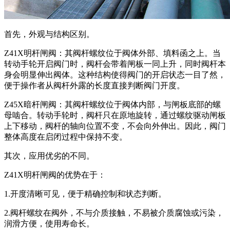
首先，外观与结构区别。
Z41X明杆闸阀：其阀杆螺纹位于阀体外部、填料函之上。当
转动手轮开启阀门时，阀杆会带着闸板一同上升，同时阀杆本
身会明显伸出阀体。这种结构使得阀门的开启状态一目了然，
便于操作者从阀杆外露的长度直接判断阀门开度。
Z45X暗杆闸阀：其阀杆螺纹位于阀体内部，与闸板底部的螺
母啮合。转动手轮时，阀杆只在原地旋转，通过螺纹驱动闸板
上下移动，阀杆的轴向位置不变，不会向外伸出。因此，阀门
整体高度在启闭过程中保持不变。
其次，应用优劣的不同。
Z41X明杆闸阀的优势在于：
1.开度清晰可见，便于精确控制和状态判断。
2.阀杆螺纹在阀外，不与介质接触，不易被介质腐蚀或污染，
润滑方便，使用寿命长。