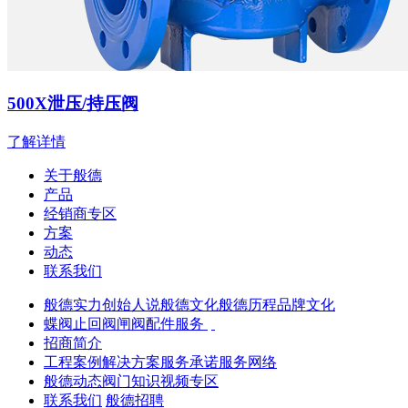
500X泄压/持压阀
了解详情
关于般德
产品
经销商专区
方案
动态
联系我们
般德实力
创始人说
般德文化
般德历程
品牌文化
蝶阀
止回阀
闸阀
配件服务
招商简介
工程案例
解决方案
服务承诺
服务网络
般德动态
阀门知识
视频专区
联系我们
般德招聘