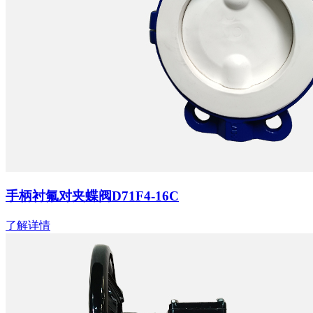
手柄衬氟对夹蝶阀D71F4-16C
了解详情