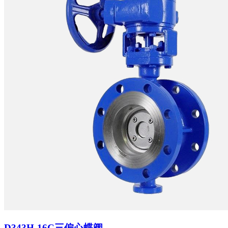
D343H-16C三偏心蝶阀