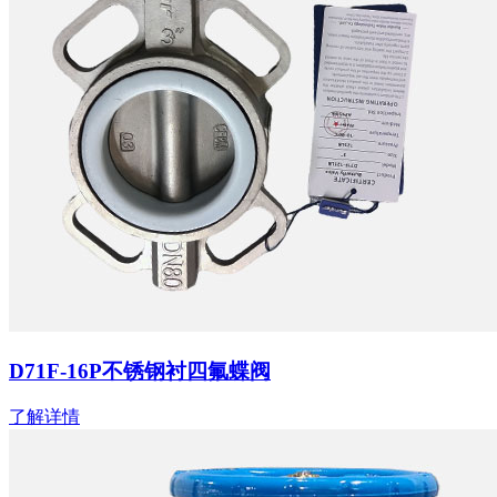
D71F-16P不锈钢衬四氟蝶阀
了解详情