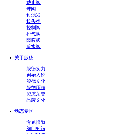
截止阀
球阀
过滤器
接头类
控制阀
排气阀
隔膜阀
疏水阀
关于般德
般德实力
创始人说
般德文化
般德历程
资质荣誉
品牌文化
动态专区
专题报道
阀门知识