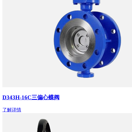
D343H-16C三偏心蝶阀
了解详情