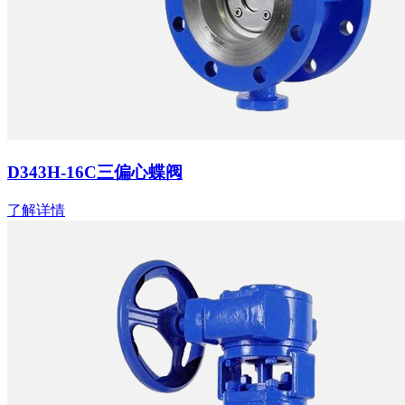
D343H-16C三偏心蝶阀
了解详情