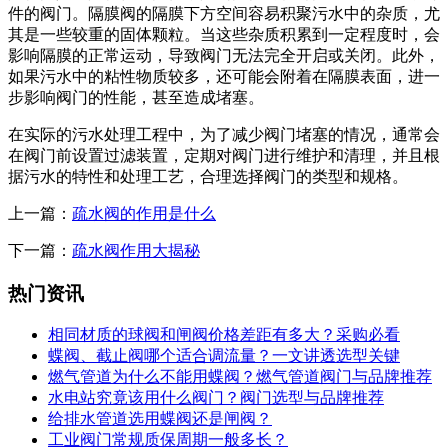
件的阀门。隔膜阀的隔膜下方空间容易积聚污水中的杂质，尤
其是一些较重的固体颗粒。当这些杂质积累到一定程度时，会
影响隔膜的正常运动，导致阀门无法完全开启或关闭。此外，
如果污水中的粘性物质较多，还可能会附着在隔膜表面，进一
步影响阀门的性能，甚至造成堵塞。
在实际的污水处理工程中，为了减少阀门堵塞的情况，通常会
在阀门前设置过滤装置，定期对阀门进行维护和清理，并且根
据污水的特性和处理工艺，合理选择阀门的类型和规格。
上一篇：
疏水阀的作用是什么
下一篇：
疏水阀作用大揭秘
热门资讯
相同材质的球阀和闸阀价格差距有多大？采购必看
蝶阀、截止阀哪个适合调流量？一文讲透选型关键
燃气管道为什么不能用蝶阀？燃气管道阀门与品牌推荐
水电站究竟该用什么阀门？阀门选型与品牌推荐
给排水管道选用蝶阀还是闸阀？
工业阀门常规质保周期一般多长？