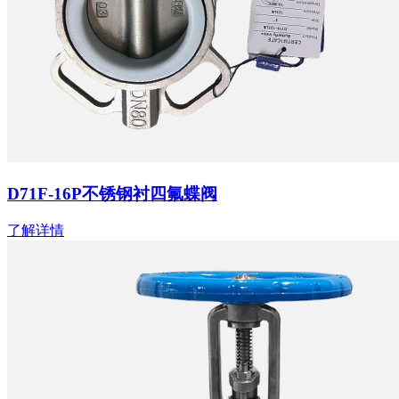
D71F-16P不锈钢衬四氟蝶阀
了解详情