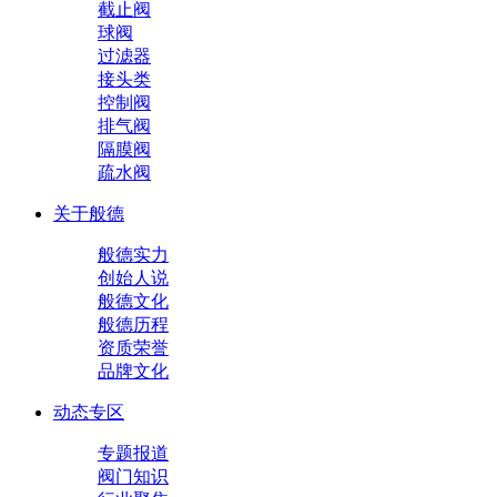
截止阀
球阀
过滤器
接头类
控制阀
排气阀
隔膜阀
疏水阀
关于般德
般德实力
创始人说
般德文化
般德历程
资质荣誉
品牌文化
动态专区
专题报道
阀门知识