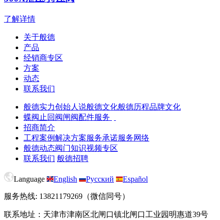
了解详情
关于般德
产品
经销商专区
方案
动态
联系我们
般德实力
创始人说
般德文化
般德历程
品牌文化
蝶阀
止回阀
闸阀
配件服务
招商简介
工程案例
解决方案
服务承诺
服务网络
般德动态
阀门知识
视频专区
联系我们
般德招聘
Language
English
Русский
Español
服务热线: 13821179269（微信同号）
联系地址：天津市津南区北闸口镇北闸口工业园明惠道39号