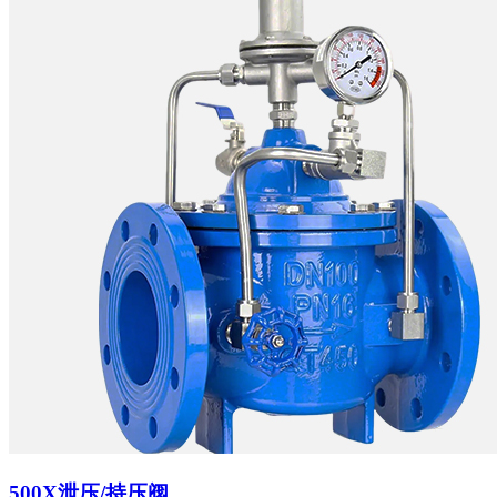
500X泄压/持压阀