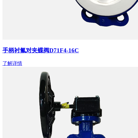
手柄衬氟对夹蝶阀D71F4-16C
了解详情