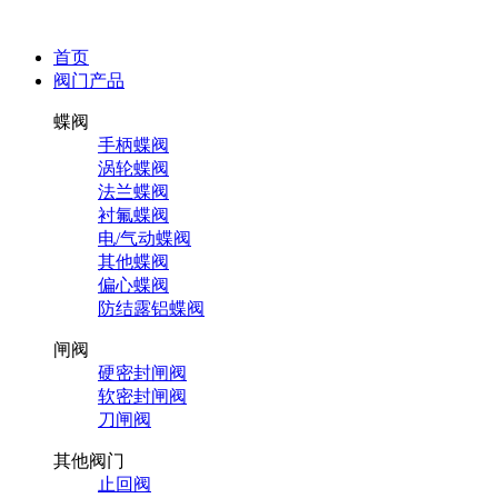
首页
阀门产品
蝶阀
手柄蝶阀
涡轮蝶阀
法兰蝶阀
衬氟蝶阀
电/气动蝶阀
其他蝶阀
偏心蝶阀
防结露铝蝶阀
闸阀
硬密封闸阀
软密封闸阀
刀闸阀
其他阀门
止回阀