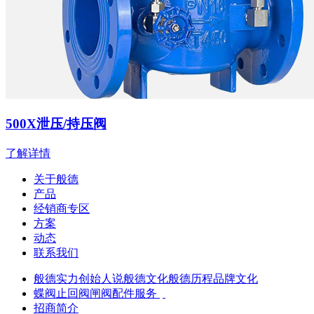
500X泄压/持压阀
了解详情
关于般德
产品
经销商专区
方案
动态
联系我们
般德实力
创始人说
般德文化
般德历程
品牌文化
蝶阀
止回阀
闸阀
配件服务
招商简介