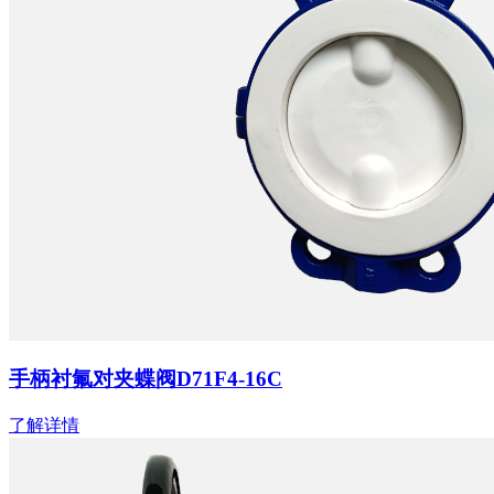
手柄衬氟对夹蝶阀D71F4-16C
了解详情