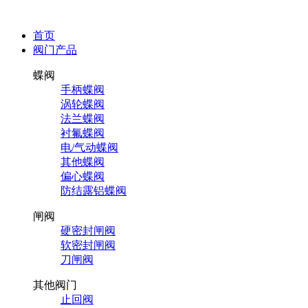
首页
阀门产品
蝶阀
手柄蝶阀
涡轮蝶阀
法兰蝶阀
衬氟蝶阀
电/气动蝶阀
其他蝶阀
偏心蝶阀
防结露铝蝶阀
闸阀
硬密封闸阀
软密封闸阀
刀闸阀
其他阀门
止回阀