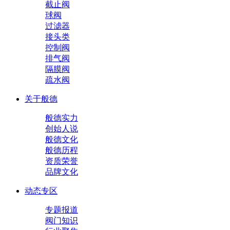
截止阀
球阀
过滤器
接头类
控制阀
排气阀
隔膜阀
疏水阀
关于般德
般德实力
创始人说
般德文化
般德历程
资质荣誉
品牌文化
动态专区
专题报道
阀门知识