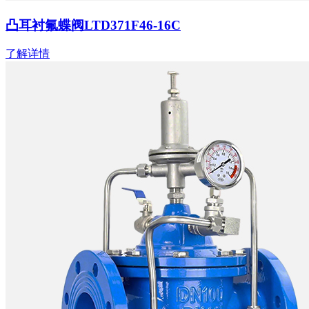
凸耳衬氟蝶阀LTD371F46-16C
了解详情