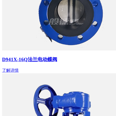
D941X-16Q法兰电动蝶阀
了解详情