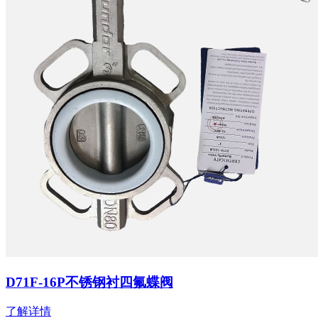
D71F-16P不锈钢衬四氟蝶阀
了解详情